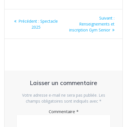
Navigation
Article
Suivant :
Article
Précédent :
Spectacle
de
suivan
Renseignements et
précédent
2025
:
inscription Gym Senior
:
l’article
Laisser un commentaire
Votre adresse e-mail ne sera pas publiée.
Les
champs obligatoires sont indiqués avec
*
Commentaire
*