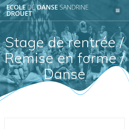
Passer
ECOLE
DE
DANSE
SANDRINE
au
DROUET
contenu
Stage de rentrée /
Remise en forme /
Danse