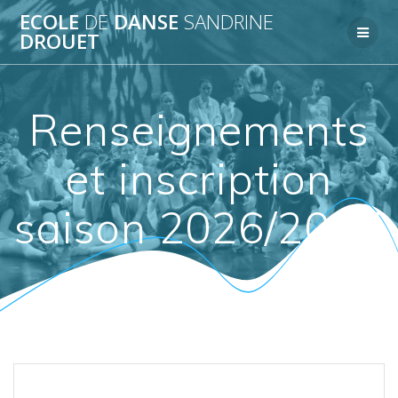
Passer
ECOLE
DE
DANSE
SANDRINE
au
DROUET
contenu
Renseignements
et inscription
saison 2026/2027