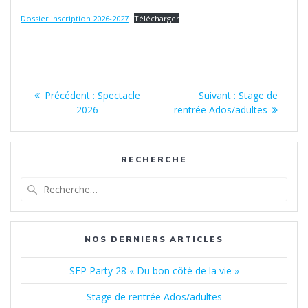
Dossier inscription 2026-2027
Télécharger
Navigation
Article
Article
Précédent :
Spectacle
Suivant :
Stage de
de
précédent
suivant
2026
rentrée Ados/adultes
:
:
l’article
RECHERCHE
Recherche
pour
:
NOS DERNIERS ARTICLES
SEP Party 28 « Du bon côté de la vie »
Stage de rentrée Ados/adultes