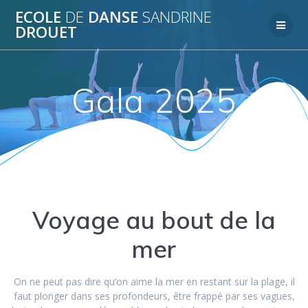
Passer
ECOLE
DE
DANSE
SANDRINE
au
DROUET
contenu
Gala 2025
Voyage au bout de la
mer
On ne peut pas dire qu’on aime la mer en restant sur la plage, il
faut plonger dans ses profondeurs, être frappé par ses vagues,