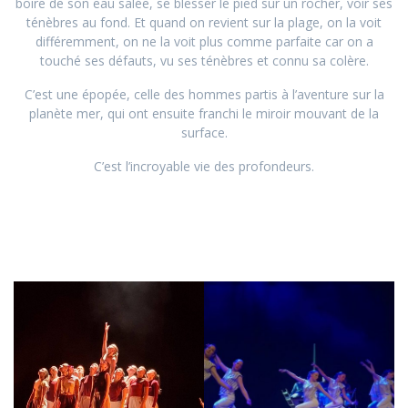
boire de son eau salée, se blesser le pied sur un rocher, voir ses
ténèbres au fond. Et quand on revient sur la plage, on la voit
différemment, on ne la voit plus comme parfaite car on a
touché ses défauts, vu ses ténèbres et connu sa colère.
C’est une épopée, celle des hommes partis à l’aventure sur la
planète mer, qui ont ensuite franchi le miroir mouvant de la
surface.
C’est l’incroyable vie des profondeurs.