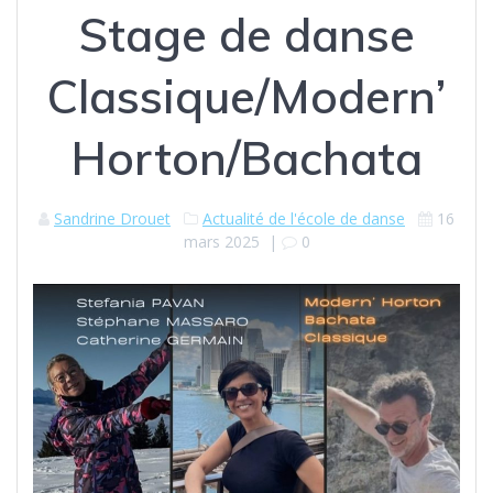
Stage de danse
Classique/Modern’
Horton/Bachata
Sandrine Drouet
Actualité de l'école de danse
16
mars 2025
|
0