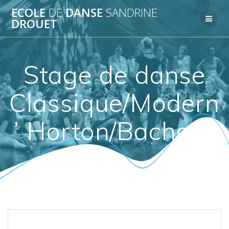
Passer
ECOLE
DE
DANSE
SANDRINE
au
DROUET
contenu
Stage de danse
Classique/Modern
’ Horton/Bachata