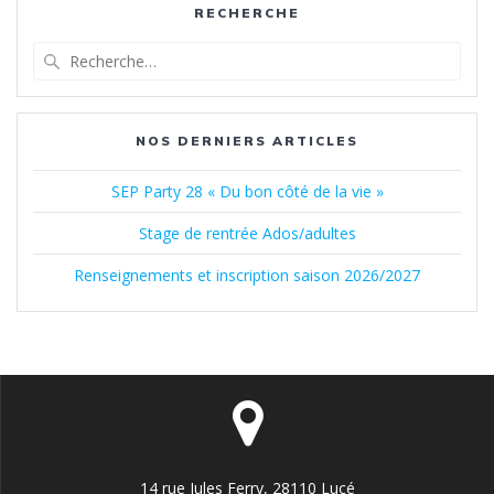
RECHERCHE
Recherche
pour
:
NOS DERNIERS ARTICLES
SEP Party 28 « Du bon côté de la vie »
Stage de rentrée Ados/adultes
Renseignements et inscription saison 2026/2027
14 rue Jules Ferry, 28110 Lucé